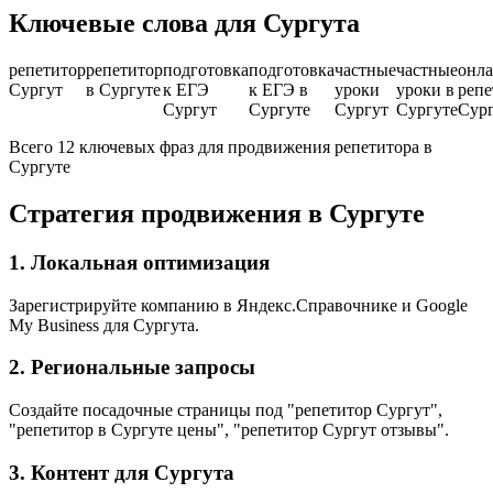
Ключевые слова для Сургута
репетитор
репетитор
подготовка
подготовка
частные
частные
онла
Сургут
в Сургуте
к ЕГЭ
к ЕГЭ в
уроки
уроки в
репе
Сургут
Сургуте
Сургут
Сургуте
Сур
Всего 12 ключевых фраз для продвижения репетитора в
Сургуте
Стратегия продвижения в Сургуте
1. Локальная оптимизация
Зарегистрируйте компанию в Яндекс.Справочнике и Google
My Business для Сургута.
2. Региональные запросы
Создайте посадочные страницы под "репетитор Сургут",
"репетитор в Сургуте цены", "репетитор Сургут отзывы".
3. Контент для Сургута