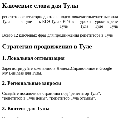
Ключевые слова для Тулы
репетитор
репетитор
подготовка
подготовка
частные
частные
онла
Тула
в Туле
к ЕГЭ Тула
к ЕГЭ в
уроки
уроки в
репе
Туле
Тула
Туле
Тула
Всего 12 ключевых фраз для продвижения репетитора в Туле
Стратегия продвижения в Туле
1. Локальная оптимизация
Зарегистрируйте компанию в Яндекс.Справочнике и Google
My Business для Тулы.
2. Региональные запросы
Создайте посадочные страницы под "репетитор Тула",
"репетитор в Туле цены", "репетитор Тула отзывы".
3. Контент для Тулы