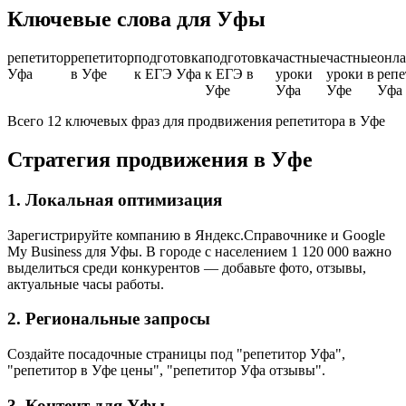
Ключевые слова для Уфы
репетитор
репетитор
подготовка
подготовка
частные
частные
онла
Уфа
в Уфе
к ЕГЭ Уфа
к ЕГЭ в
уроки
уроки в
репе
Уфе
Уфа
Уфе
Уфа
Всего 12 ключевых фраз для продвижения репетитора в Уфе
Стратегия продвижения в Уфе
1. Локальная оптимизация
Зарегистрируйте компанию в Яндекс.Справочнике и Google
My Business для Уфы. В городе с населением 1 120 000 важно
выделиться среди конкурентов — добавьте фото, отзывы,
актуальные часы работы.
2. Региональные запросы
Создайте посадочные страницы под "репетитор Уфа",
"репетитор в Уфе цены", "репетитор Уфа отзывы".
3. Контент для Уфы