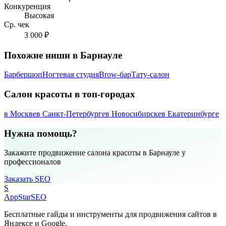
Конкуренция
Высокая
Ср. чек
3 000 ₽
Похожие ниши в Барнауле
Барбершоп
Ногтевая студия
Brow-бар
Тату-салон
Салон красоты в топ-городах
в Москве
в Санкт-Петербурге
в Новосибирске
в Екатеринбурге
Нужна помощь?
Закажите продвижение салона красоты в Барнауле у
профессионалов
Заказать SEO
S
AppStar
SEO
Бесплатные гайды и инструменты для продвижения сайтов в
Яндексе и Google.