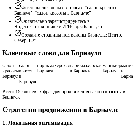
Фокус на локальных запросах: "салон красоты
Барнаул", "салон красоты в Барнауле"
Обязательно зарегистрируйтесь в
Яндекс.Справочнике и 2ГИС для Барнаула
Создайте страницы под районы Барнаула: Центр,
Север, Юг
Ключевые слова для Барнаула
салон
салон
парикмахерская
парикмахерская
маникюр
мани
красоты
красоты
Барнаул
в Барнауле
Барнаул
в
Барнаул
в
Барна
Барнауле
Всего 16 ключевых фраз для продвижения салона красоты в
Барнауле
Стратегия продвижения в Барнауле
1. Локальная оптимизация