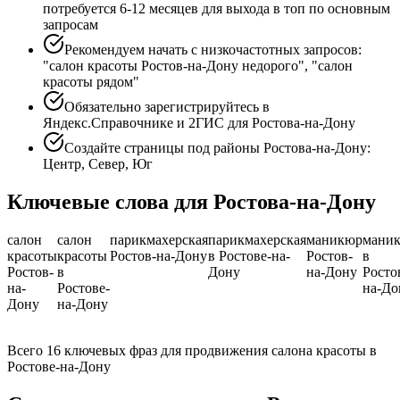
потребуется 6-12 месяцев для выхода в топ по основным
запросам
Рекомендуем начать с низкочастотных запросов:
"салон красоты Ростов-на-Дону недорого", "салон
красоты рядом"
Обязательно зарегистрируйтесь в
Яндекс.Справочнике и 2ГИС для Ростова-на-Дону
Создайте страницы под районы Ростова-на-Дону:
Центр, Север, Юг
Ключевые слова для Ростова-на-Дону
салон
салон
парикмахерская
парикмахерская
маникюр
мани
красоты
красоты
Ростов-на-Дону
в Ростове-на-
Ростов-
в
Ростов-
в
Дону
на-Дону
Росто
на-
Ростове-
на-До
Дону
на-Дону
Всего 16 ключевых фраз для продвижения салона красоты в
Ростове-на-Дону