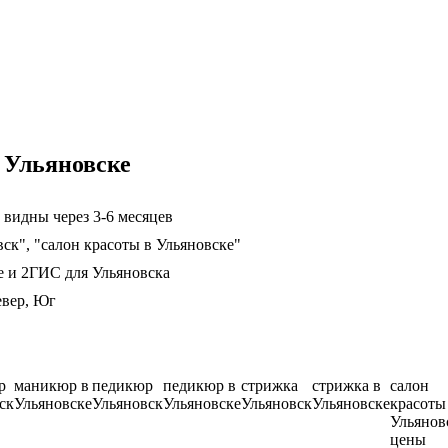
 Ульяновске
 видны через 3-6 месяцев
ск", "салон красоты в Ульяновске"
е и 2ГИС для Ульяновска
евер, Юг
р
маникюр в
педикюр
педикюр в
стрижка
стрижка в
салон
ск
Ульяновске
Ульяновск
Ульяновске
Ульяновск
Ульяновске
красоты
Ульянов
цены