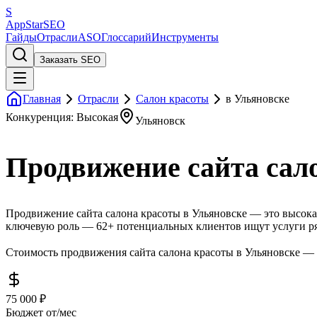
S
AppStar
SEO
Гайды
Отрасли
ASO
Глоссарий
Инструменты
Заказать SEO
Главная
Отрасли
Салон красоты
в Ульяновске
Конкуренция: Высокая
Ульяновск
Продвижение сайта сал
Продвижение сайта салона красоты в Ульяновске — это высокая
ключевую роль — 62+ потенциальных клиентов ищут услуги ря
Стоимость продвижения сайта салона красоты в Ульяновске — о
75 000 ₽
Бюджет от/мес