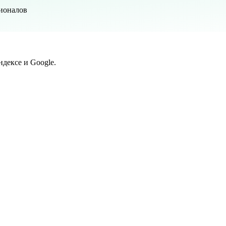
сионалов
дексе и Google.