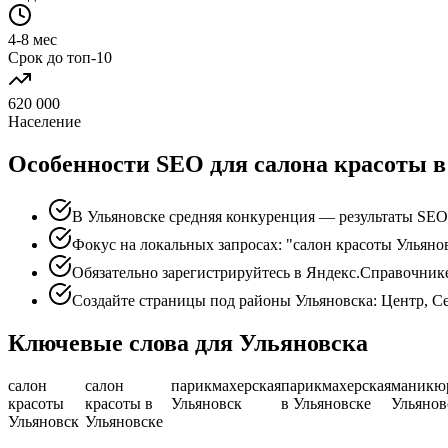
4-8 мес
Срок до топ-10
620 000
Население
Особенности SEO для салона красоты в
В Ульяновске средняя конкуренция — результаты SEO
Фокус на локальных запросах: "салон красоты Ульянов
Обязательно зарегистрируйтесь в Яндекс.Справочник
Создайте страницы под районы Ульяновска: Центр, С
Ключевые слова для Ульяновска
салон
салон
парикмахерская
парикмахерская
маникю
красоты
красоты в
Ульяновск
в Ульяновске
Ульянов
Ульяновск
Ульяновске