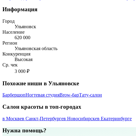
Информация
Город
Ульяновск
Население
620 000
Регион
Ульяновская область
Конкуренция
Высокая
Ср. чек
3 000 ₽
Похожие ниши в Ульяновске
Барбершоп
Ногтевая студия
Brow-бар
Тату-салон
Салон красоты в топ-городах
в Москве
в Санкт-Петербурге
в Новосибирске
в Екатеринбурге
Нужна помощь?