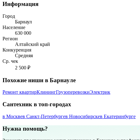
Информация
Город
Барнаул
Население
630 000
Регион
Алтайский край
Конкуренция
Средняя
Ср. чек
2 500 ₽
Похожие ниши в Барнауле
Ремонт квартир
Клининг
Грузоперевозки
Электрик
Сантехник в топ-городах
в Москве
в Санкт-Петербурге
в Новосибирске
в Екатеринбурге
Нужна помощь?