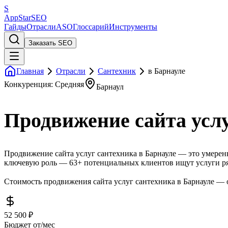
S
AppStar
SEO
Гайды
Отрасли
ASO
Глоссарий
Инструменты
Заказать SEO
Главная
Отрасли
Сантехник
в Барнауле
Конкуренция: Средняя
Барнаул
Продвижение сайта услу
Продвижение сайта услуг сантехника в Барнауле — это умеренн
ключевую роль — 63+ потенциальных клиентов ищут услуги ря
Стоимость продвижения сайта услуг сантехника в Барнауле — о
52 500 ₽
Бюджет от/мес