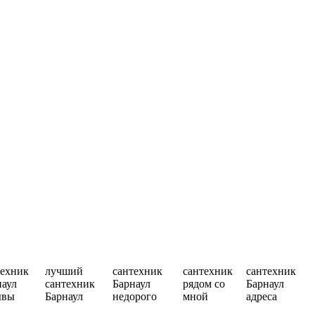
техник
лучший
сантехник
сантехник
сантехник
наул
сантехник
Барнаул
рядом со
Барнаул
ывы
Барнаул
недорого
мной
адреса