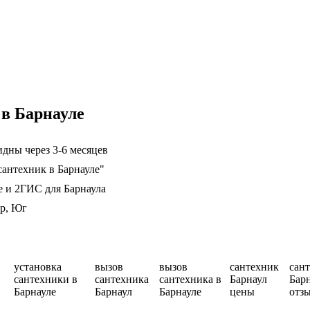
 в Барнауле
дны через 3-6 месяцев
сантехник в Барнауле"
е и 2ГИС для Барнаула
ер, Юг
установка
вызов
вызов
сантехник
сан
сантехники в
сантехника
сантехника в
Барнаул
Бар
Барнауле
Барнаул
Барнауле
цены
отз