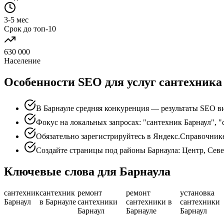
3-5 мес
Срок до топ-10
630 000
Население
Особенности SEO для услуг сантехника
В Барнауле средняя конкуренция — результаты SEO ви
Фокус на локальных запросах: "сантехник Барнаул", "
Обязательно зарегистрируйтесь в Яндекс.Справочник
Создайте страницы под районы Барнаула: Центр, Сев
Ключевые слова для Барнаула
сантехник
сантехник
ремонт
ремонт
установка
Барнаул
в Барнауле
сантехники
сантехники в
сантехники
Барнаул
Барнауле
Барнаул