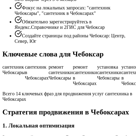
Фокус на локальных запросах: "сантехник
Чебоксары", "сантехник в Чебоксарах"
Обязательно зарегистрируйтесь в
Яндекс.Справочнике и 2ГИС для Чебоксар
Создайте страницы под районы Чебоксар: Центр,
Север, Юг
Ключевые слова для Чебоксар
сантехник
сантехник
ремонт
ремонт
установка
устано
Чебоксары
в
сантехники
сантехники
сантехники
сантех
Чебоксарах
Чебоксары
в
Чебоксары
в
Чебоксарах
Чебокс
Всего 14 ключевых фраз для продвижения услуг сантехника в
Чебоксарах
Стратегия продвижения в Чебоксарах
1. Локальная оптимизация