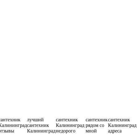
сантехник
лучший
сантехник
сантехник
сантехник
Калининград
сантехник
Калининград
рядом со
Калининград
отзывы
Калининград
недорого
мной
адреса