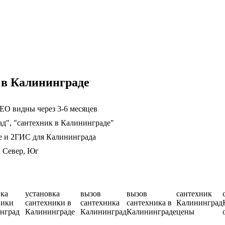
 в Калининграде
EO видны через 3-6 месяцев
ад", "сантехник в Калининграде"
е и 2ГИС для Калининграда
, Север, Юг
вка
установка
вызов
вызов
сантехник
ники
сантехники в
сантехника
сантехника в
Калининград
нград
Калининграде
Калининград
Калининграде
цены