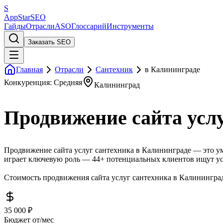
S
AppStar
SEO
Гайды
Отрасли
ASO
Глоссарий
Инструменты
Заказать SEO
Главная
Отрасли
Сантехник
в Калининграде
Конкуренция: Средняя
Калининград
Продвижение сайта усл
Продвижение сайта услуг сантехника в Калининграде — это ум
играет ключевую роль — 44+ потенциальных клиентов ищут ус
Стоимость продвижения сайта услуг сантехника в Калининграде
35 000 ₽
Бюджет от/мес