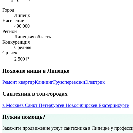
Город
Липецк
Население
490 000
Регион
Липецкая область
Конкуренция
Средняя
Ср. чек
2 500 ₽
Похожие ниши в Липецке
Ремонт квартир
Клининг
Грузоперевозки
Электрик
Сантехник в топ-городах
в Москве
в Санкт-Петербурге
в Новосибирске
в Екатеринбурге
Нужна помощь?
Закажите продвижение услуг сантехника в Липецке у професс