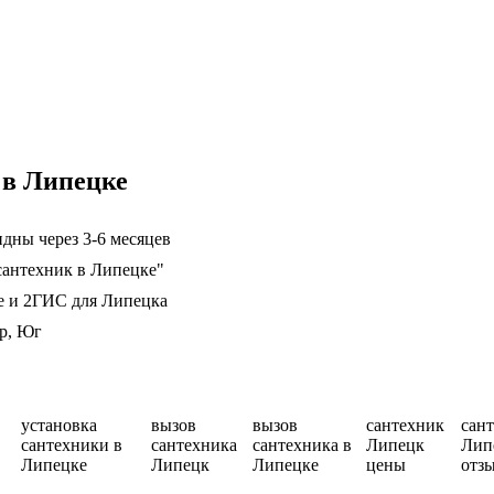
 в Липецке
дны через 3-6 месяцев
сантехник в Липецке"
е и 2ГИС для Липецка
р, Юг
установка
вызов
вызов
сантехник
сан
сантехники в
сантехника
сантехника в
Липецк
Лип
Липецке
Липецк
Липецке
цены
отз