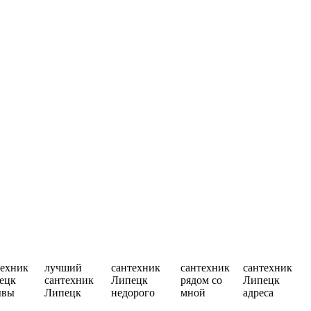
техник
лучший
сантехник
сантехник
сантехник
ецк
сантехник
Липецк
рядом со
Липецк
ывы
Липецк
недорого
мной
адреса