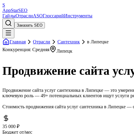
S
AppStar
SEO
Гайды
Отрасли
ASO
Глоссарий
Инструменты
Заказать SEO
Главная
Отрасли
Сантехник
в Липецке
Конкуренция: Средняя
Липецк
Продвижение сайта услу
Продвижение сайта услуг сантехника в Липецке — это умеренна
ключевую роль — 49+ потенциальных клиентов ищут услуги ря
Стоимость продвижения сайта услуг сантехника в Липецке — от
35 000 ₽
Бюджет от/мес