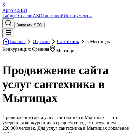
S
AppStar
SEO
Гайды
Отрасли
ASO
Глоссарий
Инструменты
Заказать SEO
Главная
Отрасли
Сантехник
в Мытищах
Конкуренция: Средняя
Мытищи
Продвижение сайта
услуг сантехника в
Мытищах
Продвижение сайта услуг сантехника в Мытищах — это
умеренная конкуренция в среднем городе с населением
220 000 человек. Для услуг сантехника в Мытищах локальное