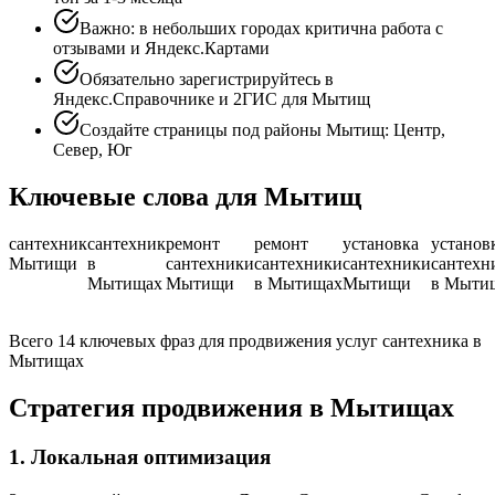
Важно: в небольших городах критична работа с
отзывами и Яндекс.Картами
Обязательно зарегистрируйтесь в
Яндекс.Справочнике и 2ГИС для Мытищ
Создайте страницы под районы Мытищ: Центр,
Север, Юг
Ключевые слова для Мытищ
сантехник
сантехник
ремонт
ремонт
установка
установ
Мытищи
в
сантехники
сантехники
сантехники
сантехн
Мытищах
Мытищи
в Мытищах
Мытищи
в Мыти
Всего 14 ключевых фраз для продвижения услуг сантехника в
Мытищах
Стратегия продвижения в Мытищах
1. Локальная оптимизация