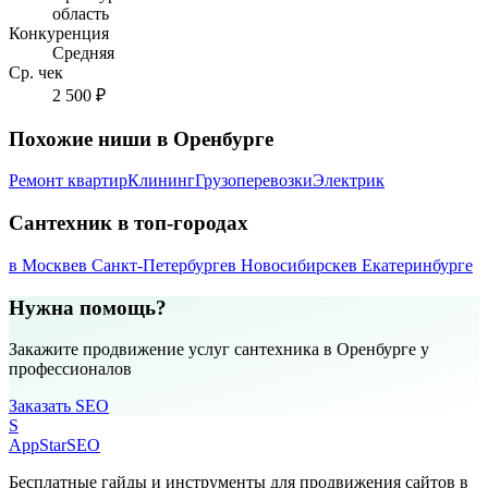
область
Конкуренция
Средняя
Ср. чек
2 500 ₽
Похожие ниши в Оренбурге
Ремонт квартир
Клининг
Грузоперевозки
Электрик
Сантехник в топ-городах
в Москве
в Санкт-Петербурге
в Новосибирске
в Екатеринбурге
Нужна помощь?
Закажите продвижение услуг сантехника в Оренбурге у
профессионалов
Заказать SEO
S
AppStar
SEO
Бесплатные гайды и инструменты для продвижения сайтов в