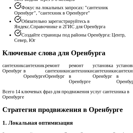
Фокус на локальных запросах: "сантехник
Оренбург", "сантехник в Оренбурге"
Обязательно зарегистрируйтесь в
Яндекс.Справочнике и 2ГИС для Оренбурга
Создайте страницы под районы Оренбурга: Центр,
Север, Юг
Ключевые слова для Оренбурга
сантехник
сантехник
ремонт
ремонт
установка
установ
Оренбург
в
сантехники
сантехники
сантехники
сантехн
Оренбурге
Оренбург
в
Оренбург
в
Оренбурге
Оренбу
Всего 14 ключевых фраз для продвижения услуг сантехника в
Оренбурге
Стратегия продвижения в Оренбурге
1. Локальная оптимизация