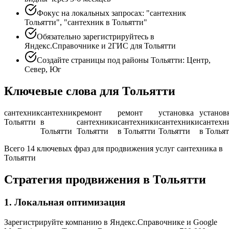
Фокус на локальных запросах: "сантехник
Тольятти", "сантехник в Тольятти"
Обязательно зарегистрируйтесь в
Яндекс.Справочнике и 2ГИС для Тольятти
Создайте страницы под районы Тольятти: Центр,
Север, Юг
Ключевые слова для Тольятти
сантехник
сантехник
ремонт
ремонт
установка
установ
Тольятти
в
сантехники
сантехники
сантехники
сантехн
Тольятти
Тольятти
в Тольятти
Тольятти
в Толья
Всего 14 ключевых фраз для продвижения услуг сантехника в
Тольятти
Стратегия продвижения в Тольятти
1. Локальная оптимизация
Зарегистрируйте компанию в Яндекс.Справочнике и Google