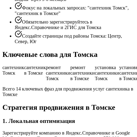
Фокус на локальных запросах: "сантехник Томск",
"сантехник в Томске"
Обязательно зарегистрируйтесь в
Яндекс.Справочнике и 2ГИС для Томска
Создайте страницы под районы Томска: Центр,
Север, Юг
Ключевые слова для Томска
сантехник
сантехник
ремонт
ремонт
установка
установ
Томск
в Томске
сантехники
сантехники
сантехники
сантехн
Томск
в Томске
Томск
в Томск
Всего 14 ключевых фраз для продвижения услуг сантехника в
Томске
Стратегия продвижения в Томске
1. Локальная оптимизация
Зарегистрируйте компанию в Яндекс.Справочнике и Google