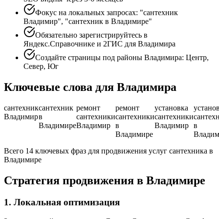
Фокус на локальных запросах: "сантехник
Владимир", "сантехник в Владимире"
Обязательно зарегистрируйтесь в
Яндекс.Справочнике и 2ГИС для Владимира
Создайте страницы под районы Владимира: Центр,
Север, Юг
Ключевые слова для Владимира
сантехник
сантехник
ремонт
ремонт
установка
устано
Владимир
в
сантехники
сантехники
сантехники
сантех
Владимире
Владимир
в
Владимир
в
Владимире
Владим
Всего 14 ключевых фраз для продвижения услуг сантехника в
Владимире
Стратегия продвижения в Владимире
1. Локальная оптимизация