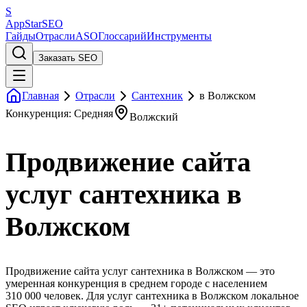
S
AppStar
SEO
Гайды
Отрасли
ASO
Глоссарий
Инструменты
Заказать SEO
Главная
Отрасли
Сантехник
в Волжском
Конкуренция: Средняя
Волжский
Продвижение сайта
услуг сантехника в
Волжском
Продвижение сайта услуг сантехника в Волжском — это
умеренная конкуренция в среднем городе с населением
310 000 человек. Для услуг сантехника в Волжском локальное