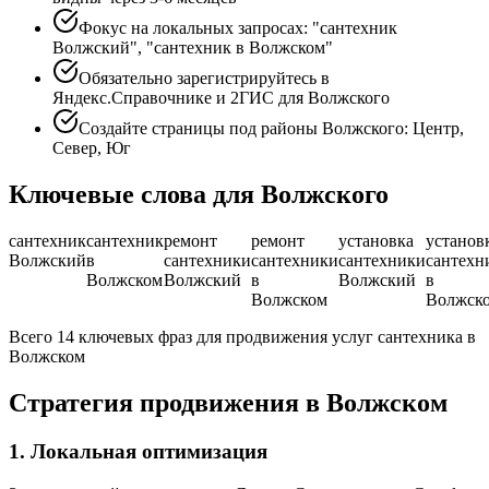
Фокус на локальных запросах: "сантехник
Волжский", "сантехник в Волжском"
Обязательно зарегистрируйтесь в
Яндекс.Справочнике и 2ГИС для Волжского
Создайте страницы под районы Волжского: Центр,
Север, Юг
Ключевые слова для Волжского
сантехник
сантехник
ремонт
ремонт
установка
установ
Волжский
в
сантехники
сантехники
сантехники
сантехн
Волжском
Волжский
в
Волжский
в
Волжском
Волжск
Всего 14 ключевых фраз для продвижения услуг сантехника в
Волжском
Стратегия продвижения в Волжском
1. Локальная оптимизация