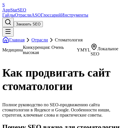
S
AppStar
SEO
Гайды
Отрасли
ASO
Глоссарий
Инструменты
Заказать SEO
Главная
Отрасли
Стоматология
Конкуренция: Очень
Локальное
Медицина
YMYL
высокая
SEO
Как продвигать сайт
стоматологии
Полное руководство по SEO-продвижению сайта
стоматологии в Яндексе и Google. Особенности ниши,
стратегия, ключевые слова и практические советы.
Почему SEO важно для стоматологии