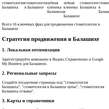
стоматология
стоматология
зубная
зубная
стоматолог
стома
Балашиха
в Балашихе
клиника
клиника
Балашиха
в
Балашиха
в
Балаш
Балашихе
Всего 16 ключевых фраз для продвижения стоматологии в
Балашихе
Стратегия продвижения в Балашихе
1. Локальная оптимизация
Зарегистрируйте компанию в Яндекс.Справочнике и Google
My Business для Балашихи.
2. Региональные запросы
Создайте посадочные страницы под "стоматология
Балашиха", "стоматология в Балашихе цены", "стоматология
Балашиха отзывы".
3. Карты и справочники