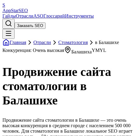
S
AppStar
SEO
Гайды
Отрасли
ASO
Глоссарий
Инструменты
Заказать SEO
Главная
Отрасли
Стоматология
в Балашихе
Конкуренция: Очень высокая
YMYL
Балашиха
Продвижение сайта
стоматологии в
Балашихе
Продвижение сайта стоматологии в Балашихе — это очень
высокая конкуренция в среднем городе с населением 500 000
человек. Для стоматологии в Балашихе локальное SEO играет