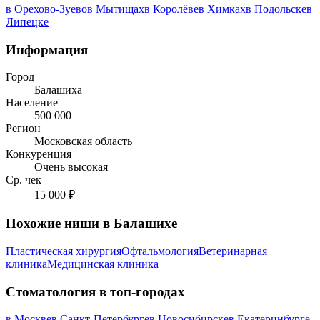
в Орехово-Зуево
в Мытищах
в Королёве
в Химках
в Подольске
в
Липецке
Информация
Город
Балашиха
Население
500 000
Регион
Московская область
Конкуренция
Очень высокая
Ср. чек
15 000 ₽
Похожие ниши в Балашихе
Пластическая хирургия
Офтальмология
Ветеринарная
клиника
Медицинская клиника
Стоматология в топ-городах
в Москве
в Санкт-Петербурге
в Новосибирске
в Екатеринбурге