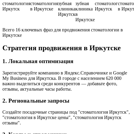
стоматология
стоматология
зубная
зубная
стоматолог
стомато
Иркутск
в Иркутске
клиника
клиника
Иркутск
в Иркут
Иркутск
в
Иркутске
Всего 16 ключевых фраз для продвижения стоматологии в
Иркутске
Стратегия продвижения в Иркутске
1. Локальная оптимизация
Зарегистрируйте компанию в Яндекс.Справочнике и Google
My Business для Иркутска. В городе с населением 620 000
важно выделиться среди конкурентов — добавьте фото,
отзывы, актуальные часы работы.
2. Региональные запросы
Создайте посадочные страницы под "стоматология Иркутск",
"стоматология в Иркутске цены", "стоматология Иркутск
отзывы".