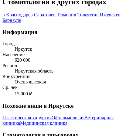
Стоматология в других городах
в Краснодаре
в Саратове
в Тюмени
в Тольятти
в Ижевске
в
Барнауле
Информация
Город
Иркутск
Население
620 000
Регион
Иркутская область
Конкуренция
Очень высокая
Ср. чек
15 000 ₽
Похожие ниши в Иркутске
Пластическая хирургия
Офтальмология
Ветеринарная
клиника
Медицинская клиника
Стоматология в топ-городах