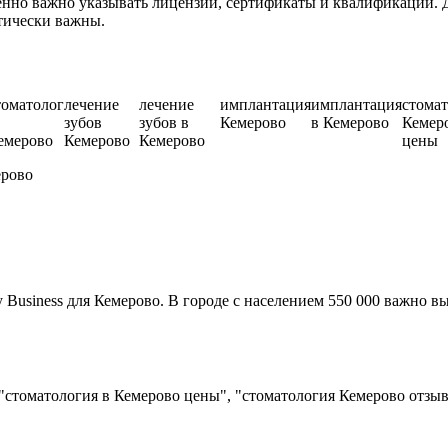
нно важно указывать лицензии, сертификаты и квалификации. Д
тически важны.
томатолог
лечение
лечение
имплантация
имплантация
стома
зубов
зубов в
Кемерово
в Кемерово
Кемер
емерово
Кемерово
Кемерово
цены
ерово
usiness для Кемерово. В городе с населением 550 000 важно вы
"стоматология в Кемерово цены", "стоматология Кемерово отзы