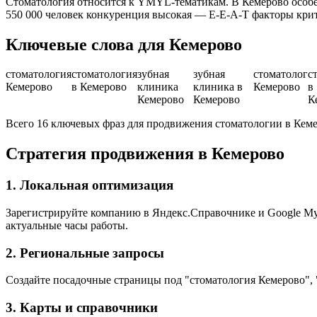
Стоматология относится к YMYL-тематикам. В Кемерово особе
550 000 человек конкуренция высокая — E-E-A-T факторы кри
Ключевые слова для Кемерово
стоматология
стоматология
зубная
зубная
стоматолог
с
Кемерово
в Кемерово
клиника
клиника в
Кемерово
в
Кемерово
Кемерово
К
Всего 16 ключевых фраз для продвижения стоматологии в Кем
Стратегия продвижения в Кемерово
1. Локальная оптимизация
Зарегистрируйте компанию в Яндекс.Справочнике и Google My B
актуальные часы работы.
2. Региональные запросы
Создайте посадочные страницы под "стоматология Кемерово", 
3. Карты и справочники