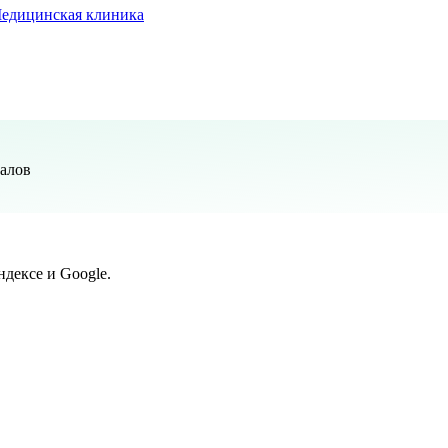
едицинская клиника
налов
дексе и Google.