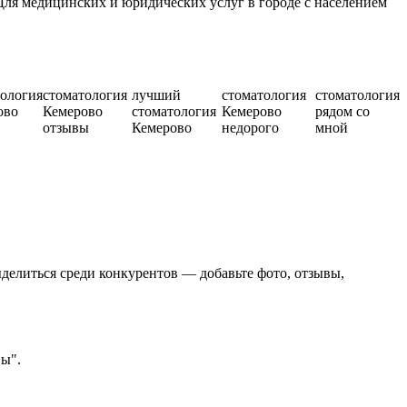
ля медицинских и юридических услуг в городе с населением
тология
стоматология
лучший
стоматология
стоматология
ово
Кемерово
стоматология
Кемерово
рядом со
отзывы
Кемерово
недорого
мной
делиться среди конкурентов — добавьте фото, отзывы,
вы".