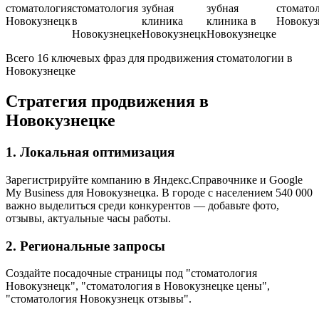
стоматология
стоматология
зубная
зубная
стомато
Новокузнецк
в
клиника
клиника в
Новокуз
Новокузнецке
Новокузнецк
Новокузнецке
Всего 16 ключевых фраз для продвижения стоматологии в
Новокузнецке
Стратегия продвижения в
Новокузнецке
1. Локальная оптимизация
Зарегистрируйте компанию в Яндекс.Справочнике и Google
My Business для Новокузнецка. В городе с населением 540 000
важно выделиться среди конкурентов — добавьте фото,
отзывы, актуальные часы работы.
2. Региональные запросы
Создайте посадочные страницы под "стоматология
Новокузнецк", "стоматология в Новокузнецке цены",
"стоматология Новокузнецк отзывы".