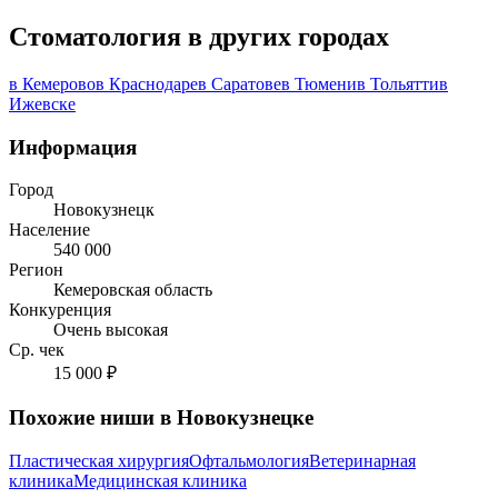
Стоматология в других городах
в Кемерово
в Краснодаре
в Саратове
в Тюмени
в Тольятти
в
Ижевске
Информация
Город
Новокузнецк
Население
540 000
Регион
Кемеровская область
Конкуренция
Очень высокая
Ср. чек
15 000 ₽
Похожие ниши в Новокузнецке
Пластическая хирургия
Офтальмология
Ветеринарная
клиника
Медицинская клиника