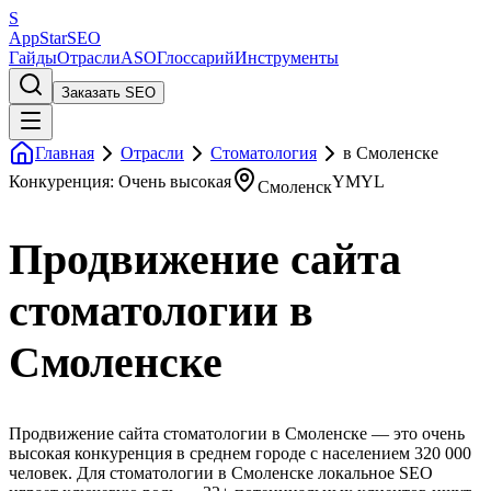
S
AppStar
SEO
Гайды
Отрасли
ASO
Глоссарий
Инструменты
Заказать SEO
Главная
Отрасли
Стоматология
в Смоленске
Конкуренция: Очень высокая
YMYL
Смоленск
Продвижение сайта
стоматологии в
Смоленске
Продвижение сайта стоматологии в Смоленске — это очень
высокая конкуренция в среднем городе с населением 320 000
человек. Для стоматологии в Смоленске локальное SEO