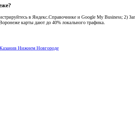
еже?
стрируйтесь в Яндекс.Справочнике и Google My Business; 2) Зап
 Воронеже карты дают до 40% локального трафика.
 Казани
в Нижнем Новгороде