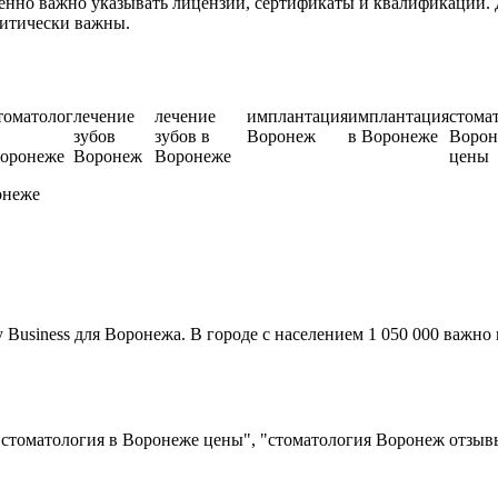
нно важно указывать лицензии, сертификаты и квалификации. 
ритически важны.
томатолог
лечение
лечение
имплантация
имплантация
стома
зубов
зубов в
Воронеж
в Воронеже
Воро
оронеже
Воронеж
Воронеже
цены
онеже
usiness для Воронежа. В городе с населением 1 050 000 важно 
"стоматология в Воронеже цены", "стоматология Воронеж отзыв