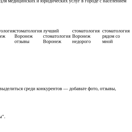
Для медицинских и юридических услуг в городе с населением
тология
стоматология
лучший
стоматология
стоматология
неж
Воронеж
стоматология
Воронеж
рядом со
отзывы
Воронеж
недорого
мной
выделиться среди конкурентов — добавьте фото, отзывы,
ы".