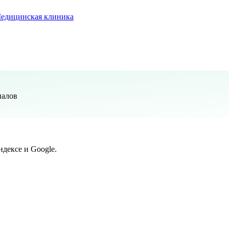
едицинская клиника
налов
дексе и Google.