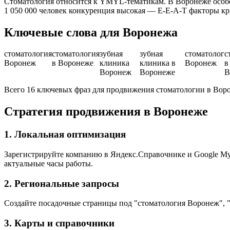
Стоматология относится к YMYL-тематикам. В Воронеже особе
1 050 000 человек конкуренция высокая — E-E-A-T факторы к
Ключевые слова для Воронежа
стоматология
стоматология
зубная
зубная
стоматолог
с
Воронеж
в Воронеже
клиника
клиника в
Воронеж
в
Воронеж
Воронеже
В
Всего 16 ключевых фраз для продвижения стоматологии в Вор
Стратегия продвижения в Воронеже
1. Локальная оптимизация
Зарегистрируйте компанию в Яндекс.Справочнике и Google My B
актуальные часы работы.
2. Региональные запросы
Создайте посадочные страницы под "стоматология Воронеж", 
3. Карты и справочники