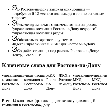
В Ростове-на-Дону высокая конкуренция —
потребуется 6-12 месяцев для выхода в топ по основным
запросам
Рекомендуем начать с низкочастотных запросов:
"управляющая компания Ростов-на-Дону недорого",
"управляющая компания рядом"
Обязательно зарегистрируйтесь в
Яндекс.Справочнике и 2ГИС для Ростова-на-Дону
Создайте страницы под районы Ростова-на-Дону:
Центр, Север, Юг
Ключевые слова для Ростова-на-Дону
управляющая
управляющая
ЖКХ
ЖКХ в
управление
управле
компания
компания в
Ростов-
Ростове-
МКД
МКД в
Ростов-на-
Ростове-на-
на-
на-Дону
Ростов-на-
Ростове-
Дону
Дону
Дону
Дону
Дону
Всего 14 ключевых фраз для продвижения управляющей
компании в Ростове-на-Дону