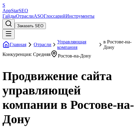
S
AppStar
SEO
Гайды
Отрасли
ASO
Глоссарий
Инструменты
Заказать SEO
Управляющая
в Ростове-на-
Главная
Отрасли
компания
Дону
Конкуренция: Средняя
Ростов-на-Дону
Продвижение сайта
управляющей
компании в Ростове-на-
Дону