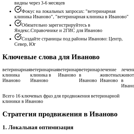
видны через 3-6 месяцев
Фокус на локальных запросах: "ветеринарная
клиника Иваново", "ветеринарная клиника в Иваново"
Обязательно зарегистрируйтесь в
Яндекс.Справочнике и 2ГИС для Иваново
Создайте страницы под районы Иваново: Центр,
Север, Юг
Ключевые слова для Иваново
ветеринарная
ветеринарная
ветеринар
ветеринар
лечение
лечен
клиника
клиника в
Иваново
в
животных
живо
Иваново
Иваново
Иваново
Иваново
в
Ивано
Всего 16 ключевых фраз для продвижения ветеринарной
клиники в Иваново
Стратегия продвижения в Иваново
1. Локальная оптимизация