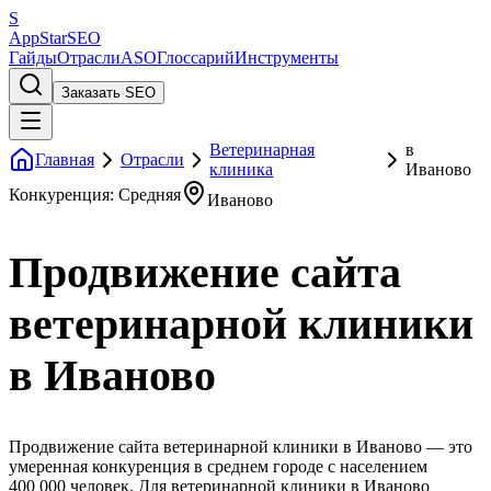
S
AppStar
SEO
Гайды
Отрасли
ASO
Глоссарий
Инструменты
Заказать SEO
Ветеринарная
в
Главная
Отрасли
клиника
Иваново
Конкуренция: Средняя
Иваново
Продвижение сайта
ветеринарной клиники
в Иваново
Продвижение сайта ветеринарной клиники в Иваново — это
умеренная конкуренция в среднем городе с населением
400 000 человек. Для ветеринарной клиники в Иваново