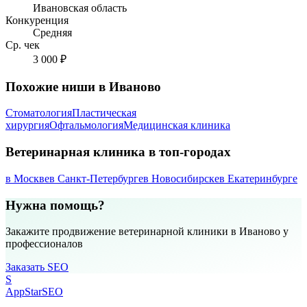
Ивановская область
Конкуренция
Средняя
Ср. чек
3 000 ₽
Похожие ниши в Иваново
Стоматология
Пластическая
хирургия
Офтальмология
Медицинская клиника
Ветеринарная клиника в топ-городах
в Москве
в Санкт-Петербурге
в Новосибирске
в Екатеринбурге
Нужна помощь?
Закажите продвижение ветеринарной клиники в Иваново у
профессионалов
Заказать SEO
S
AppStar
SEO