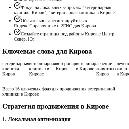
Фокус на локальных запросах: "ветеринарная
клиника Киров", "ветеринарная клиника в Кирове"
Обязательно зарегистрируйтесь в
Яндекс.Справочнике и 2ГИС для Кирова
Создайте страницы под районы Кирова: Центр,
Север, Юг
Ключевые слова для Кирова
ветеринарная
ветеринарная
ветеринар
ветеринар
лечение
лечен
клиника
клиника в
Киров
в Кирове
животных
живо
Киров
Кирове
Киров
в Кир
Всего 16 ключевых фраз для продвижения ветеринарной
клиники в Кирове
Стратегия продвижения в Кирове
1. Локальная оптимизация