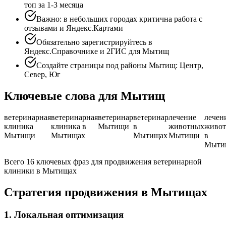
топ за 1-3 месяца
Важно: в небольших городах критична работа с
отзывами и Яндекс.Картами
Обязательно зарегистрируйтесь в
Яндекс.Справочнике и 2ГИС для Мытищ
Создайте страницы под районы Мытищ: Центр,
Север, Юг
Ключевые слова для Мытищ
ветеринарная
ветеринарная
ветеринар
ветеринар
лечение
лечен
клиника
клиника в
Мытищи
в
животных
живо
Мытищи
Мытищах
Мытищах
Мытищи
в
Мыти
Всего 16 ключевых фраз для продвижения ветеринарной
клиники в Мытищах
Стратегия продвижения в Мытищах
1. Локальная оптимизация