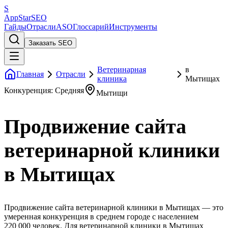
S
AppStar
SEO
Гайды
Отрасли
ASO
Глоссарий
Инструменты
Заказать SEO
Ветеринарная
в
Главная
Отрасли
клиника
Мытищах
Конкуренция: Средняя
Мытищи
Продвижение сайта
ветеринарной клиники
в Мытищах
Продвижение сайта ветеринарной клиники в Мытищах — это
умеренная конкуренция в среднем городе с населением
220 000 человек. Для ветеринарной клиники в Мытищах