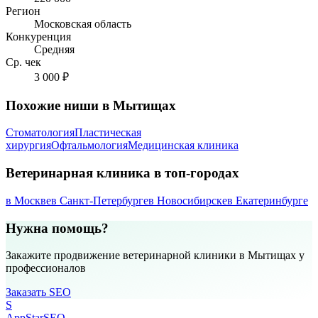
Регион
Московская область
Конкуренция
Средняя
Ср. чек
3 000 ₽
Похожие ниши в Мытищах
Стоматология
Пластическая
хирургия
Офтальмология
Медицинская клиника
Ветеринарная клиника в топ-городах
в Москве
в Санкт-Петербурге
в Новосибирске
в Екатеринбурге
Нужна помощь?
Закажите продвижение ветеринарной клиники в Мытищах у
профессионалов
Заказать SEO
S
AppStar
SEO