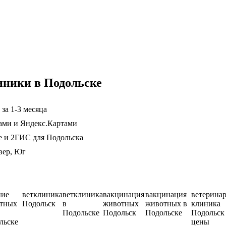
иники в Подольске
за 1-3 месяца
вами и Яндекс.Картами
е и 2ГИС для Подольска
вер, Юг
ние
ветклиника
ветклиника
вакцинация
вакцинация
ветерина
тных
Подольск
в
животных
животных в
клиника
Подольске
Подольск
Подольске
Подольск
льске
цены