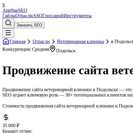
S
AppStar
SEO
Гайды
Отрасли
ASO
Глоссарий
Инструменты
Заказать SEO
Главная
Отрасли
Ветеринарная клиника
в Подольс
Конкуренция: Средняя
Подольск
Продвижение сайта вет
Продвижение сайта ветеринарной клиники в Подольске — это у
SEO играет ключевую роль — 30+ потенциальных клиентов ищу
Стоимость продвижения сайта ветеринарной клиники в Подольс
35 000 ₽
Бюджет от/мес