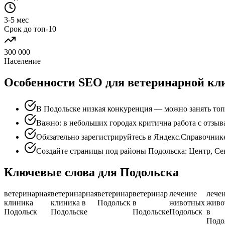
3-5 мес
Срок до топ-10
300 000
Население
Особенности SEO для ветеринарной кл
В Подольске низкая конкуренция — можно занять топ 
Важно: в небольших городах критична работа с отзы
Обязательно зарегистрируйтесь в Яндекс.Справочник
Создайте страницы под районы Подольска: Центр, Се
Ключевые слова для Подольска
ветеринарная
ветеринарная
ветеринар
ветеринар
лечение
лече
клиника
клиника в
Подольск
в
животных
живо
Подольск
Подольске
Подольске
Подольск
в
Подо