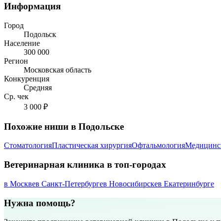
Информация
Город
Подольск
Население
300 000
Регион
Московская область
Конкуренция
Средняя
Ср. чек
3 000 ₽
Похожие ниши в Подольске
Стоматология
Пластическая хирургия
Офтальмология
Медицинс
Ветеринарная клиника в топ-городах
в Москве
в Санкт-Петербурге
в Новосибирске
в Екатеринбурге
Нужна помощь?