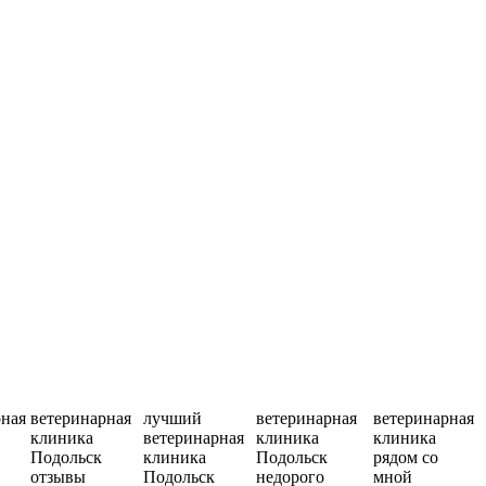
рная
ветеринарная
лучший
ветеринарная
ветеринарная
клиника
ветеринарная
клиника
клиника
Подольск
клиника
Подольск
рядом со
отзывы
Подольск
недорого
мной