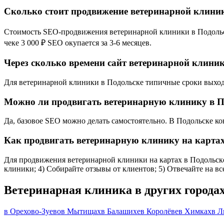
Сколько стоит продвижение ветеринарной клини
Стоимость SEO-продвижения ветеринарной клиники в Подольске 
чеке 3 000 ₽ SEO окупается за 3-6 месяцев.
Через сколько времени сайт ветеринарной клиник
Для ветеринарной клиники в Подольске типичные сроки выхода 
Можно ли продвигать ветеринарную клинику в П
Да, базовое SEO можно делать самостоятельно. В Подольске ко
Как продвигать ветеринарную клинику на картах
Для продвижения ветеринарной клиники на картах в Подольске:
клиники; 4) Собирайте отзывы от клиентов; 5) Отвечайте на в
Ветеринарная клиника в других города
в Орехово-Зуево
в Мытищах
в Балашихе
в Королёве
в Химках
в Л