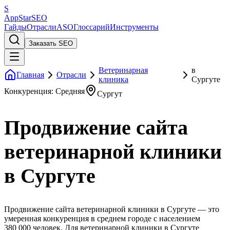
S
AppStar
SEO
Гайды
Отрасли
ASO
Глоссарий
Инструменты
Заказать SEO
Ветеринарная
в
Главная
Отрасли
клиника
Сургуте
Конкуренция: Средняя
Сургут
Продвижение сайта
ветеринарной клиники
в Сургуте
Продвижение сайта ветеринарной клиники в Сургуте — это
умеренная конкуренция в среднем городе с населением
380 000 человек. Для ветеринарной клиники в Сургуте