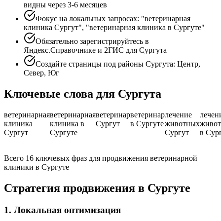
видны через 3-6 месяцев
Фокус на локальных запросах: "ветеринарная
клиника Сургут", "ветеринарная клиника в Сургуте"
Обязательно зарегистрируйтесь в
Яндекс.Справочнике и 2ГИС для Сургута
Создайте страницы под районы Сургута: Центр,
Север, Юг
Ключевые слова для Сургута
ветеринарная
ветеринарная
ветеринар
ветеринар
лечение
лечен
клиника
клиника в
Сургут
в Сургуте
животных
живо
Сургут
Сургуте
Сургут
в Сур
Всего 16 ключевых фраз для продвижения ветеринарной
клиники в Сургуте
Стратегия продвижения в Сургуте
1. Локальная оптимизация