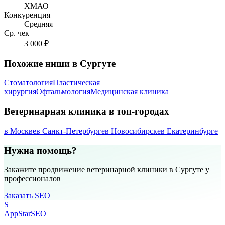
ХМАО
Конкуренция
Средняя
Ср. чек
3 000 ₽
Похожие ниши в Сургуте
Стоматология
Пластическая
хирургия
Офтальмология
Медицинская клиника
Ветеринарная клиника в топ-городах
в Москве
в Санкт-Петербурге
в Новосибирске
в Екатеринбурге
Нужна помощь?
Закажите продвижение ветеринарной клиники в Сургуте у
профессионалов
Заказать SEO
S
AppStar
SEO