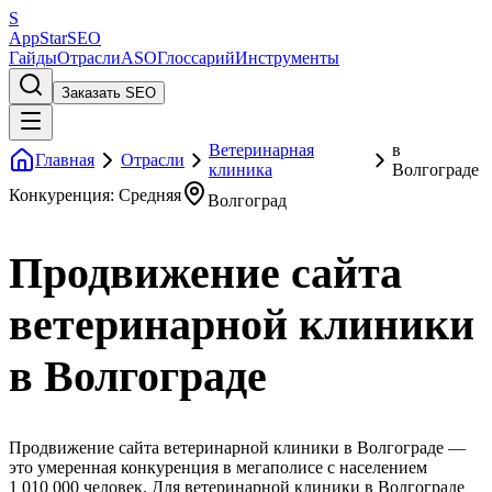
S
AppStar
SEO
Гайды
Отрасли
ASO
Глоссарий
Инструменты
Заказать SEO
Ветеринарная
в
Главная
Отрасли
клиника
Волгограде
Конкуренция: Средняя
Волгоград
Продвижение сайта
ветеринарной клиники
в Волгограде
Продвижение сайта ветеринарной клиники в Волгограде —
это умеренная конкуренция в мегаполисе с населением
1 010 000 человек. Для ветеринарной клиники в Волгограде