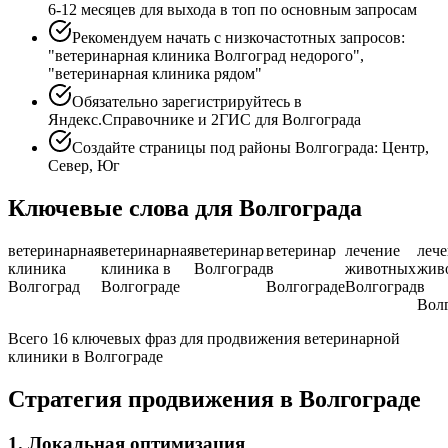
6-12 месяцев для выхода в топ по основным запросам
Рекомендуем начать с низкочастотных запросов:
"ветеринарная клиника Волгоград недорого",
"ветеринарная клиника рядом"
Обязательно зарегистрируйтесь в
Яндекс.Справочнике и 2ГИС для Волгограда
Создайте страницы под районы Волгограда: Центр,
Север, Юг
Ключевые слова для Волгограда
ветеринарная
ветеринарная
ветеринар
ветеринар
лечение
леч
клиника
клиника в
Волгоград
в
животных
жив
Волгоград
Волгограде
Волгограде
Волгоград
в
Вол
Всего 16 ключевых фраз для продвижения ветеринарной
клиники в Волгограде
Стратегия продвижения в Волгограде
1. Локальная оптимизация