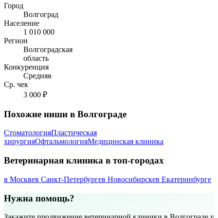
Город
Волгоград
Население
1 010 000
Регион
Волгоградская
область
Конкуренция
Средняя
Ср. чек
3 000 ₽
Похожие ниши в Волгограде
Стоматология
Пластическая
хирургия
Офтальмология
Медицинская клиника
Ветеринарная клиника в топ-городах
в Москве
в Санкт-Петербурге
в Новосибирске
в Екатеринбурге
Нужна помощь?
Закажите продвижение ветеринарной клиники в Волгограде у