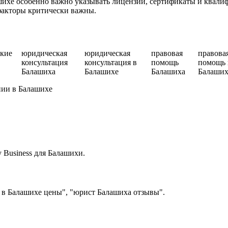
хе особенно важно указывать лицензии, сертификаты и квалиф
факторы критически важны.
кие
юридическая
юридическая
правовая
правова
консультация
консультация в
помощь
помощь 
Балашиха
Балашихе
Балашиха
Балаших
нии в Балашихе
 Business для Балашихи.
 в Балашихе цены", "юрист Балашиха отзывы".