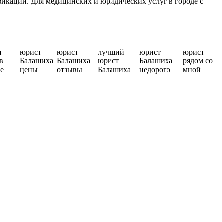
икации. Для медицинских и юридических услуг в городе с
я
юрист
юрист
лучший
юрист
юрист
в
Балашиха
Балашиха
юрист
Балашиха
рядом со
е
цены
отзывы
Балашиха
недорого
мной