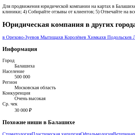
Для продвижения юридической компании на картах в Балашихе: 
клиники; 4) Собирайте отзывы от клиентов; 5) Отвечайте на в
Юридическая компания в других город
в Орехово-Зуево
в Мытищах
в Королёве
в Химках
в Подольске
в 
Информация
Город
Балашиха
Население
500 000
Регион
Московская область
Конкуренция
Очень высокая
Ср. чек
30 000 ₽
Похожие ниши в Балашихе
Стоматология
Пластическая хирургия
Офтальмология
Ветеринар