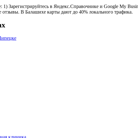
1) Зарегистрируйтесь в Яндекс.Справочнике и Google My Busines
се отзывы. В Балашихе карты дают до 40% локального трафика.
ах
Липецке
ная клиника