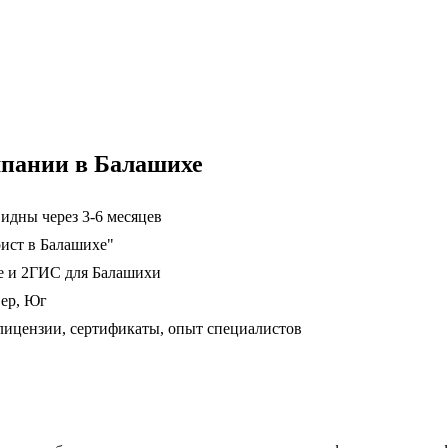
мпании в Балашихе
идны через 3-6 месяцев
рист в Балашихе"
е и 2ГИС для Балашихи
вер, Юг
ицензии, сертификаты, опыт специалистов