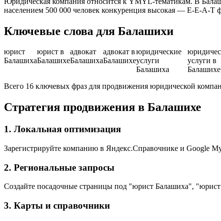
Юридическая компания относится к YMYL-тематикам. В Балаши
населением 500 000 человек конкуренция высокая — E-E-A-T 
Ключевые слова для Балашихи
юрист
юрист в
адвокат
адвокат в
юридические
юридичес
Балашиха
Балашихе
Балашиха
Балашихе
услуги
услуги в
Балашиха
Балашихе
Всего 16 ключевых фраз для продвижения юридической компа
Стратегия продвижения в Балашихе
1. Локальная оптимизация
Зарегистрируйте компанию в Яндекс.Справочнике и Google My
2. Региональные запросы
Создайте посадочные страницы под "юрист Балашиха", "юрист
3. Карты и справочники