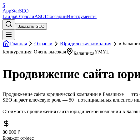
S
AppStar
SEO
Гайды
Отрасли
ASO
Глоссарий
Инструменты
Заказать SEO
Главная
Отрасли
Юридическая компания
в Балаши
Конкуренция: Очень высокая
YMYL
Балашиха
Продвижение сайта юри
Продвижение сайта юридической компании в Балашихе — это оч
SEO играет ключевую роль — 50+ потенциальных клиентов ищу
Стоимость продвижения сайта юридической компании в Балаших
80 000 ₽
Бюджет от/мес