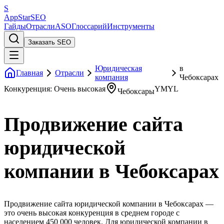
S
AppStar
SEO
Гайды
Отрасли
ASO
Глоссарий
Инструменты
Заказать SEO
Юридическая
в
Главная
Отрасли
компания
Чебоксарах
Конкуренция: Очень высокая
YMYL
Чебоксары
Продвижение сайта
юридической
компании в Чебоксарах
Продвижение сайта юридической компании в Чебоксарах —
это очень высокая конкуренция в среднем городе с
населением 450 000 человек. Для юридической компании в