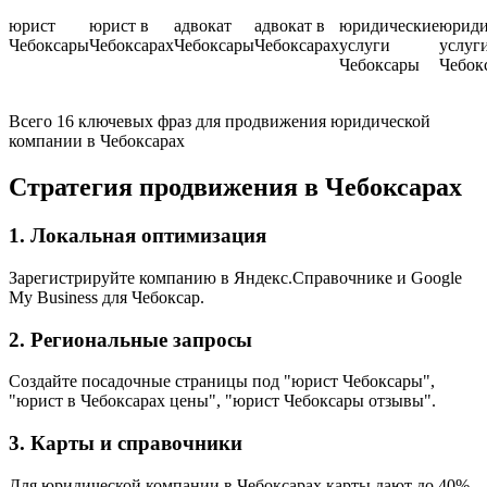
юрист
юрист в
адвокат
адвокат в
юридические
юриди
Чебоксары
Чебоксарах
Чебоксары
Чебоксарах
услуги
услуг
Чебоксары
Чебок
Всего 16 ключевых фраз для продвижения юридической
компании в Чебоксарах
Стратегия продвижения в Чебоксарах
1. Локальная оптимизация
Зарегистрируйте компанию в Яндекс.Справочнике и Google
My Business для Чебоксар.
2. Региональные запросы
Создайте посадочные страницы под "юрист Чебоксары",
"юрист в Чебоксарах цены", "юрист Чебоксары отзывы".
3. Карты и справочники
Для юридической компании в Чебоксарах карты дают до 40%