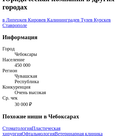
городах
в Липецке
в Кирове
в Калининграде
в Туле
в Курске
в
Ставрополе
Информация
Город
Чебоксары
Население
450 000
Регион
Чувашская
Республика
Конкуренция
Очень высокая
Ср. чек
30 000 ₽
Похожие ниши в Чебоксарах
Стоматология
Пластическая
хирургия
Офтальмология
Ветеринарная клиника