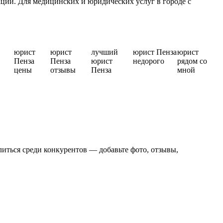
ции. Для медицинских и юридических услуг в городе с
юрист
юрист
лучший
юрист Пенза
юрист
Пенза
Пенза
юрист
недорого
рядом со
цены
отзывы
Пенза
мной
иться среди конкурентов — добавьте фото, отзывы,