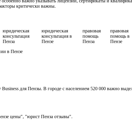
особенно важно указывать лицензии, сертификаты и квалифика
факторы критически важны.
юридическая
юридическая
правовая
правовая
консультация
консультация в
помощь
помощь в
Пенза
Пензе
Пенза
Пензе
ии в Пензе
Business для Пензы. В городе с населением 520 000 важно выдел
ензе цены", "юрист Пенза отзывы".