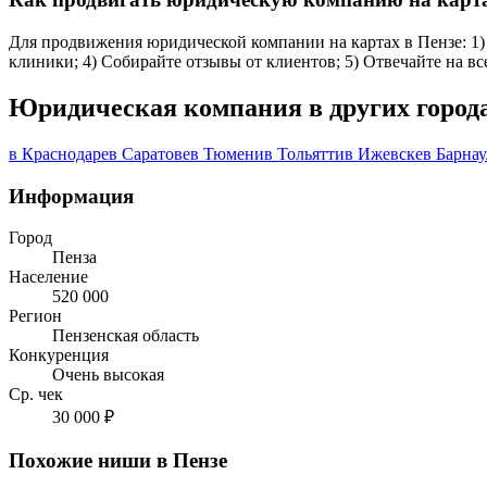
Для продвижения юридической компании на картах в Пензе: 1) 
клиники; 4) Собирайте отзывы от клиентов; 5) Отвечайте на в
Юридическая компания в других город
в Краснодаре
в Саратове
в Тюмени
в Тольятти
в Ижевске
в Барнау
Информация
Город
Пенза
Население
520 000
Регион
Пензенская область
Конкуренция
Очень высокая
Ср. чек
30 000 ₽
Похожие ниши в Пензе