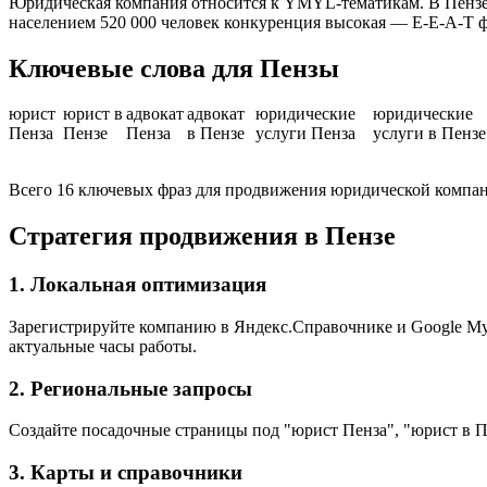
Юридическая компания относится к YMYL-тематикам. В Пензе 
населением 520 000 человек конкуренция высокая — E-E-A-T 
Ключевые слова для Пензы
юрист
юрист в
адвокат
адвокат
юридические
юридические
Пенза
Пензе
Пенза
в Пензе
услуги Пенза
услуги в Пензе
Всего 16 ключевых фраз для продвижения юридической компан
Стратегия продвижения в Пензе
1. Локальная оптимизация
Зарегистрируйте компанию в Яндекс.Справочнике и Google My 
актуальные часы работы.
2. Региональные запросы
Создайте посадочные страницы под "юрист Пенза", "юрист в П
3. Карты и справочники