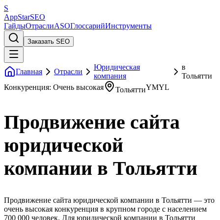
S
AppStar
SEO
Гайды
Отрасли
ASO
Глоссарий
Инструменты
Заказать SEO
Юридическая
в
Главная
Отрасли
компания
Тольятти
Конкуренция: Очень высокая
YMYL
Тольятти
Продвижение сайта
юридической
компании в Тольятти
Продвижение сайта юридической компании в Тольятти — это
очень высокая конкуренция в крупном городе с населением
700 000 человек. Для юридической компании в Тольятти