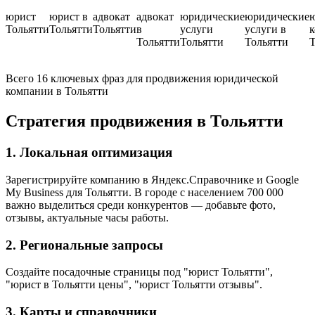
юрист
юрист в
адвокат
адвокат
юридические
юридические
Тольятти
Тольятти
Тольятти
в
услуги
услуги в
к
Тольятти
Тольятти
Тольятти
Т
Всего 16 ключевых фраз для продвижения юридической
компании в Тольятти
Стратегия продвижения в Тольятти
1. Локальная оптимизация
Зарегистрируйте компанию в Яндекс.Справочнике и Google
My Business для Тольятти. В городе с населением 700 000
важно выделиться среди конкурентов — добавьте фото,
отзывы, актуальные часы работы.
2. Региональные запросы
Создайте посадочные страницы под "юрист Тольятти",
"юрист в Тольятти цены", "юрист Тольятти отзывы".
3. Карты и справочники