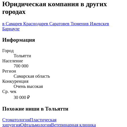
Юридическая компания в других
городах
в Самаре
в Краснодаре
в Саратове
в Тюмени
в Ижевске
в
Барнауле
Информация
Город
Тольятти
Население
700 000
Регион
Самарская область
Конкуренция
Очень высокая
Ср. чек
30 000 ₽
Похожие ниши в Тольятти
Стоматология
Пластическая
хирургия
Офтальмология
Ветеринарная клиника