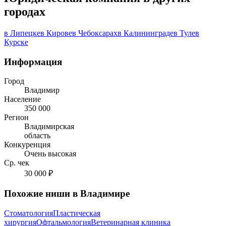
городах
в Липецке
в Кирове
в Чебоксарах
в Калининграде
в Туле
в
Курске
Информация
Город
Владимир
Население
350 000
Регион
Владимирская
область
Конкуренция
Очень высокая
Ср. чек
30 000 ₽
Похожие ниши в Владимире
Стоматология
Пластическая
хирургия
Офтальмология
Ветеринарная клиника