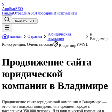
S
AppStar
SEO
Гайды
Отрасли
ASO
Глоссарий
Инструменты
Заказать SEO
Юридическая
в
Главная
Отрасли
компания
Владимире
Конкуренция: Очень высокая
YMYL
Владимир
Продвижение сайта
юридической
компании в Владимире
Продвижение сайта юридической компании в Владимире —
это очень высокая конкуренция в среднем городе с
населением 350 000 человек. Для юридической компании в