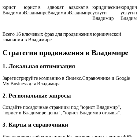
юрист
юрист в
адвокат
адвокат в
юридические
юридич
Владимир
Владимире
Владимир
Владимире
услуги
услуги 
Владимир
Владим
Всего 16 ключевых фраз для продвижения юридической
компании в Владимире
Стратегия продвижения в Владимире
1. Локальная оптимизация
Зарегистрируйте компанию в Яндекс.Справочнике и Google
My Business для Владимира.
2. Региональные запросы
Создайте посадочные страницы под "юрист Владимир",
"юрист в Владимире цены", "юрист Владимир отзывы".
3. Карты и справочники
Для юридической компании в Владимире карты дают до 40%