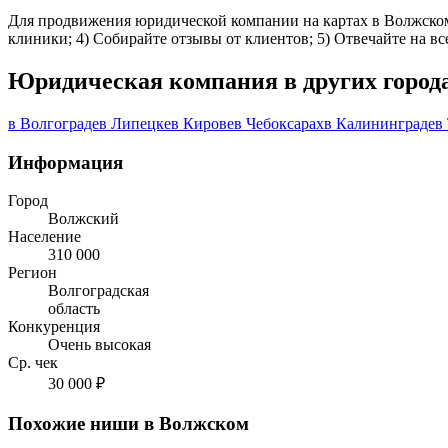
Для продвижения юридической компании на картах в Волжском: 
клиники; 4) Собирайте отзывы от клиентов; 5) Отвечайте на в
Юридическая компания в других город
в Волгограде
в Липецке
в Кирове
в Чебоксарах
в Калининграде
в
Информация
Город
Волжский
Население
310 000
Регион
Волгоградская
область
Конкуренция
Очень высокая
Ср. чек
30 000 ₽
Похожие ниши в Волжском