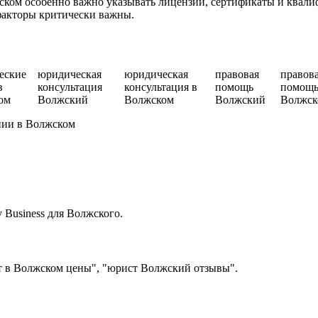
ом особенно важно указывать лицензии, сертификаты и квалиф
факторы критически важны.
еские
юридическая
юридическая
правовая
правов
в
консультация
консультация в
помощь
помощь
ом
Волжский
Волжском
Волжский
Волжск
нии в Волжском
Business для Волжского.
т в Волжском цены", "юрист Волжский отзывы".