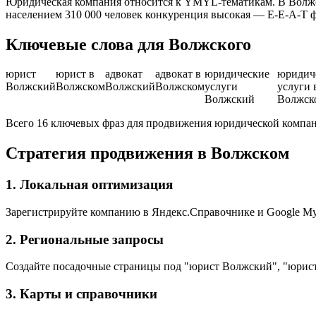
Юридическая компания относится к YMYL-тематикам. В Волжск
населением 310 000 человек конкуренция высокая — E-E-A-T 
Ключевые слова для Волжского
юрист
юрист в
адвокат
адвокат в
юридические
юридич
Волжский
Волжском
Волжский
Волжском
услуги
услуги 
Волжский
Волжск
Всего 16 ключевых фраз для продвижения юридической компа
Стратегия продвижения в Волжском
1. Локальная оптимизация
Зарегистрируйте компанию в Яндекс.Справочнике и Google My 
2. Региональные запросы
Создайте посадочные страницы под "юрист Волжский", "юрис
3. Карты и справочники