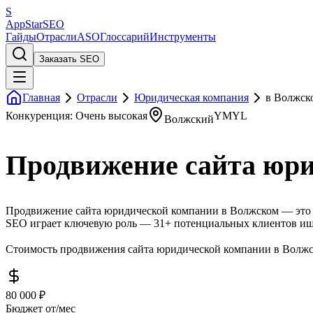
S
AppStar
SEO
Гайды
Отрасли
ASO
Глоссарий
Инструменты
Заказать SEO
Главная
Отрасли
Юридическая компания
в Волжск
Конкуренция: Очень высокая
YMYL
Волжский
Продвижение сайта юри
Продвижение сайта юридической компании в Волжском — это о
SEO играет ключевую роль — 31+ потенциальных клиентов ищу
Стоимость продвижения сайта юридической компании в Волжско
80 000 ₽
Бюджет от/мес