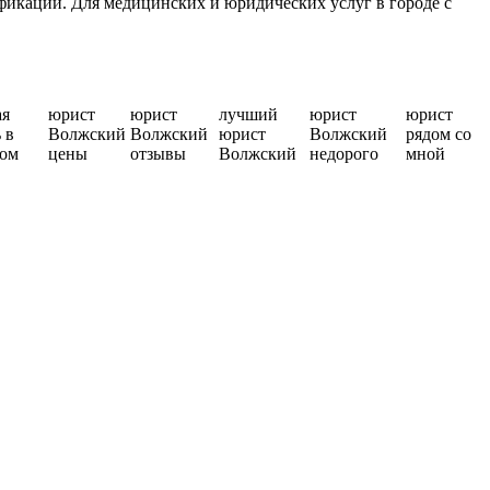
икации. Для медицинских и юридических услуг в городе с
ая
юрист
юрист
лучший
юрист
юрист
 в
Волжский
Волжский
юрист
Волжский
рядом со
ом
цены
отзывы
Волжский
недорого
мной