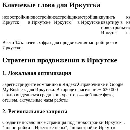
Ключевые слова для Иркутска
новостройки
новостройки
застройщик
застройщик
купить
к
Иркутск
в Иркутске
Иркутск
в Иркутске
квартиру в
к
новостройке
н
Иркутск
в
Всего 14 ключевых фраз для продвижения застройщика в
Иркутске
Стратегия продвижения в Иркутске
1. Локальная оптимизация
Зарегистрируйте компанию в Яндекс.Справочнике и Google
My Business для Иркутска. В городе с населением 620 000
важно выделиться среди конкурентов — добавьте фото,
отзывы, актуальные часы работы.
2. Региональные запросы
Создайте посадочные страницы под "новостройки Иркутск",
"новостройки в Иркутске цены", "новостройки Иркутск