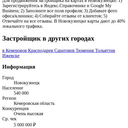
Для продвижения застройщика на картах в Новокузнецке: 1)
Зарегистрируйтесь в Яндекс.Справочнике и Google My
Business; 2) Заполните все поля профиля; 3) Добавьте фото
офиса/клиники; 4) Собирайте отзывы от клиентов; 5)
Отвечайте на все отзывы. В Новокузнецке карты дают до 40%
локального трафика.
Застройщик в других городах
в Кемерово
в Краснодаре
в Саратове
в Тюмени
в Тольятти
в
Ижевске
Информация
Город
Новокузнецк
Население
540 000
Регион
Кемеровская область
Конкуренция
Очень высокая
Ср. чек
5 000 000 ₽