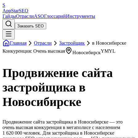
S
AppStar
SEO
Гайды
Отрасли
ASO
Глоссарий
Инструменты
Заказать SEO
Главная
Отрасли
Застройщик
в Новосибирске
Конкуренция: Очень высокая
YMYL
Новосибирск
Продвижение сайта
застройщика в
Новосибирске
Продвижение сайта застройщика в Новосибирске — это
очень высокая конкуренция в мегаполисе с населением
1 620 000 человек. Для застройщика в Новосибирске