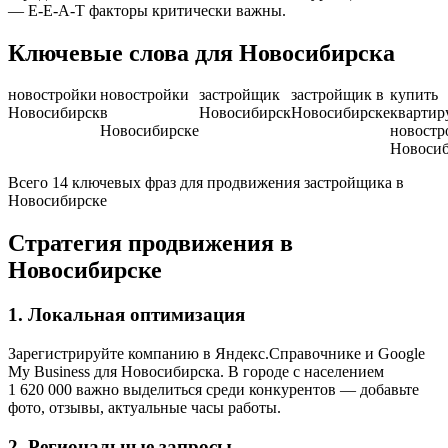
— E-E-A-T факторы критически важны.
Ключевые слова для Новосибирска
новостройки
новостройки
застройщик
застройщик в
купить
Новосибирск
в
Новосибирск
Новосибирске
квартир
Новосибирске
новостр
Новоси
Всего 14 ключевых фраз для продвижения застройщика в
Новосибирске
Стратегия продвижения в
Новосибирске
1. Локальная оптимизация
Зарегистрируйте компанию в Яндекс.Справочнике и Google
My Business для Новосибирска. В городе с населением
1 620 000 важно выделиться среди конкурентов — добавьте
фото, отзывы, актуальные часы работы.
2. Региональные запросы