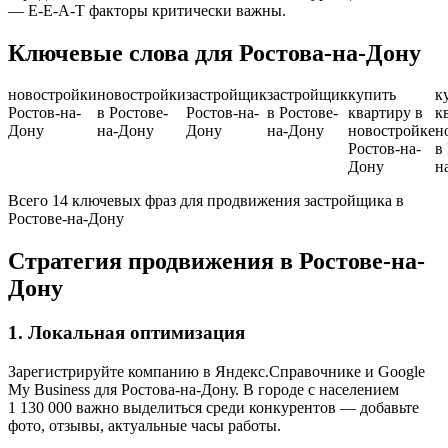
— E-E-A-T факторы критически важны.
Ключевые слова для Ростова-на-Дону
новостройки
новостройки
застройщик
застройщик
купить
к
Ростов-на-
в Ростове-
Ростов-на-
в Ростове-
квартиру в
к
Дону
на-Дону
Дону
на-Дону
новостройке
н
Ростов-на-
в
Дону
н
Всего 14 ключевых фраз для продвижения застройщика в
Ростове-на-Дону
Стратегия продвижения в Ростове-на-
Дону
1. Локальная оптимизация
Зарегистрируйте компанию в Яндекс.Справочнике и Google
My Business для Ростова-на-Дону. В городе с населением
1 130 000 важно выделиться среди конкурентов — добавьте
фото, отзывы, актуальные часы работы.