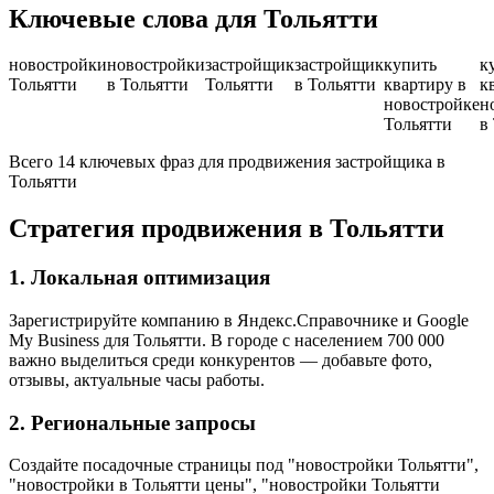
Ключевые слова для Тольятти
новостройки
новостройки
застройщик
застройщик
купить
к
Тольятти
в Тольятти
Тольятти
в Тольятти
квартиру в
к
новостройке
н
Тольятти
в
Всего 14 ключевых фраз для продвижения застройщика в
Тольятти
Стратегия продвижения в Тольятти
1. Локальная оптимизация
Зарегистрируйте компанию в Яндекс.Справочнике и Google
My Business для Тольятти. В городе с населением 700 000
важно выделиться среди конкурентов — добавьте фото,
отзывы, актуальные часы работы.
2. Региональные запросы
Создайте посадочные страницы под "новостройки Тольятти",
"новостройки в Тольятти цены", "новостройки Тольятти