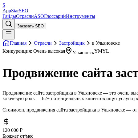
S
AppStar
SEO
Гайды
Отрасли
ASO
Глоссарий
Инструменты
Заказать SEO
Главная
Отрасли
Застройщик
в Ульяновске
Конкуренция: Очень высокая
YMYL
Ульяновск
Продвижение сайта зас
Продвижение сайта застройщика в Ульяновске — это очень выс
ключевую роль — 62+ потенциальных клиентов ищут услуги ря
Стоимость продвижения сайта застройщика в Ульяновске — от 
120 000 ₽
Бюджет от/мес