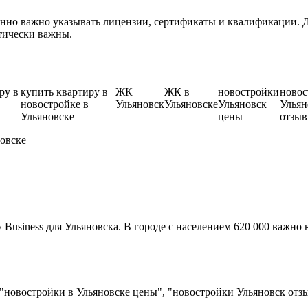
нно важно указывать лицензии, сертификаты и квалификации. Д
тически важны.
ру в
купить квартиру в
ЖК
ЖК в
новостройки
новос
новостройке в
Ульяновск
Ульяновске
Ульяновск
Ульян
Ульяновске
цены
отзы
новске
usiness для Ульяновска. В городе с населением 620 000 важно 
"новостройки в Ульяновске цены", "новостройки Ульяновск отз