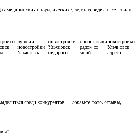
ля медицинских и юридических услуг в городе с населением
тройки
лучший
новостройки
новостройки
новостройки
овск
новостройки
Ульяновск
рядом со
Ульяновск
вы
Ульяновск
недорого
мной
адреса
выделиться среди конкурентов — добавьте фото, отзывы,
ывы".