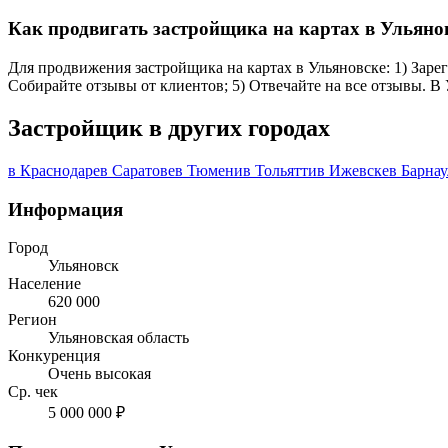
Как продвигать застройщика на картах в Ульяно
Для продвижения застройщика на картах в Ульяновске: 1) Зарег
Собирайте отзывы от клиентов; 5) Отвечайте на все отзывы. В
Застройщик в других городах
в Краснодаре
в Саратове
в Тюмени
в Тольятти
в Ижевске
в Барнау
Информация
Город
Ульяновск
Население
620 000
Регион
Ульяновская область
Конкуренция
Очень высокая
Ср. чек
5 000 000 ₽