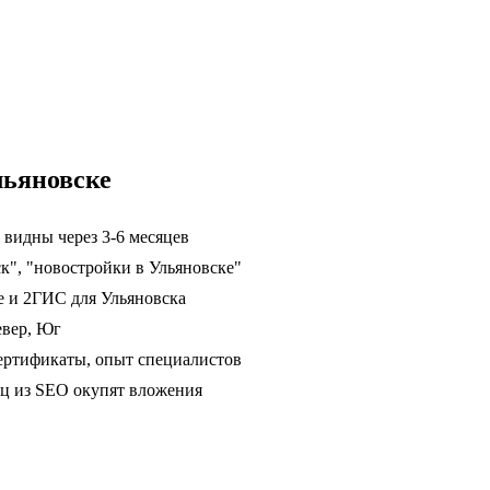
льяновске
 видны через 3-6 месяцев
к", "новостройки в Ульяновске"
е и 2ГИС для Ульяновска
евер, Юг
ертификаты, опыт специалистов
сяц из SEO окупят вложения