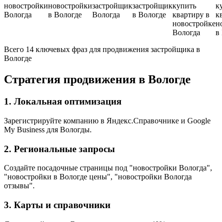
новостройки
новостройки
застройщик
застройщик
купить
к
Вологда
в Вологде
Вологда
в Вологде
квартиру в
к
новостройке
н
Вологда
в
Всего 14 ключевых фраз для продвижения застройщика в
Вологде
Стратегия продвижения в Вологде
1. Локальная оптимизация
Зарегистрируйте компанию в Яндекс.Справочнике и Google
My Business для Вологды.
2. Региональные запросы
Создайте посадочные страницы под "новостройки Вологда",
"новостройки в Вологде цены", "новостройки Вологда
отзывы".
3. Карты и справочники