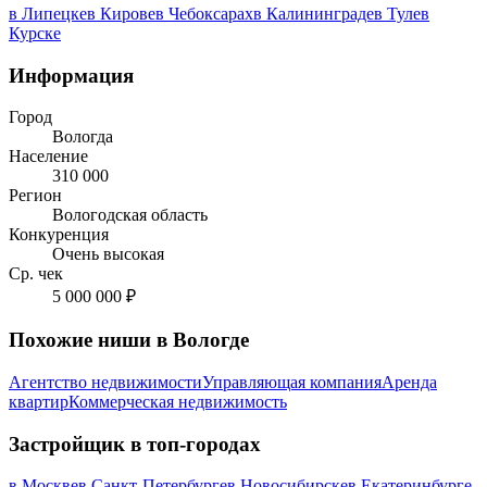
в Липецке
в Кирове
в Чебоксарах
в Калининграде
в Туле
в
Курске
Информация
Город
Вологда
Население
310 000
Регион
Вологодская область
Конкуренция
Очень высокая
Ср. чек
5 000 000 ₽
Похожие ниши в Вологде
Агентство недвижимости
Управляющая компания
Аренда
квартир
Коммерческая недвижимость
Застройщик в топ-городах
в Москве
в Санкт-Петербурге
в Новосибирске
в Екатеринбурге