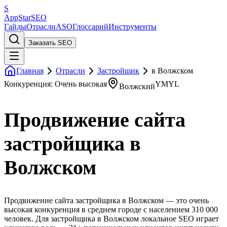
S
AppStar
SEO
Гайды
Отрасли
ASO
Глоссарий
Инструменты
Заказать SEO
Главная
Отрасли
Застройщик
в Волжском
Конкуренция: Очень высокая
YMYL
Волжский
Продвижение сайта
застройщика в
Волжском
Продвижение сайта застройщика в Волжском — это очень
высокая конкуренция в среднем городе с населением 310 000
человек. Для застройщика в Волжском локальное SEO играет