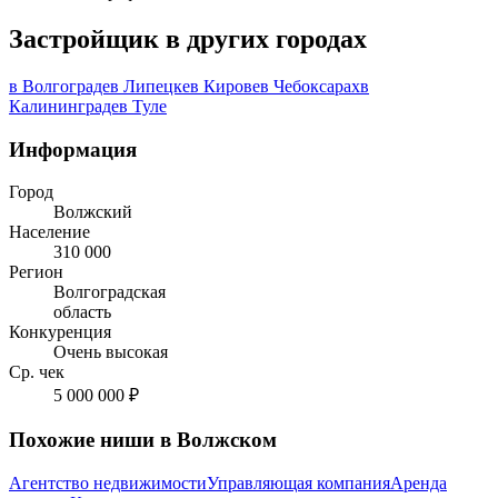
Застройщик в других городах
в Волгограде
в Липецке
в Кирове
в Чебоксарах
в
Калининграде
в Туле
Информация
Город
Волжский
Население
310 000
Регион
Волгоградская
область
Конкуренция
Очень высокая
Ср. чек
5 000 000 ₽
Похожие ниши в Волжском
Агентство недвижимости
Управляющая компания
Аренда