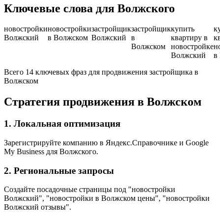
Ключевые слова для Волжского
новостройки
новостройки
застройщик
застройщик
купить
к
Волжский
в Волжском
Волжский
в
квартиру в
к
Волжском
новостройке
н
Волжский
в
Всего 14 ключевых фраз для продвижения застройщика в
Волжском
Стратегия продвижения в Волжском
1. Локальная оптимизация
Зарегистрируйте компанию в Яндекс.Справочнике и Google
My Business для Волжского.
2. Региональные запросы
Создайте посадочные страницы под "новостройки
Волжский", "новостройки в Волжском цены", "новостройки
Волжский отзывы".