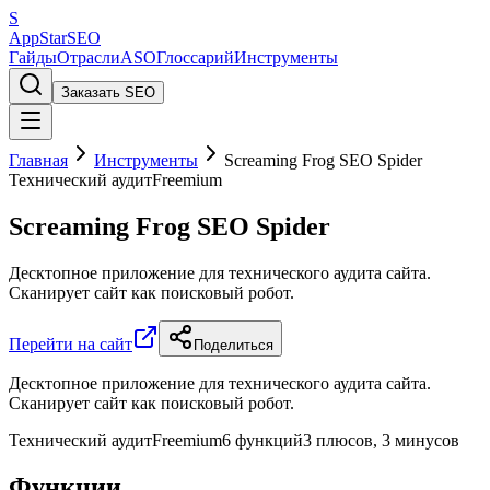
S
AppStar
SEO
Гайды
Отрасли
ASO
Глоссарий
Инструменты
Заказать SEO
Главная
Инструменты
Screaming Frog SEO Spider
Технический аудит
Freemium
Screaming Frog SEO Spider
Десктопное приложение для технического аудита сайта.
Сканирует сайт как поисковый робот.
Перейти на сайт
Поделиться
Десктопное приложение для технического аудита сайта.
Сканирует сайт как поисковый робот.
Технический аудит
Freemium
6 функций
3 плюсов, 3 минусов
Функции